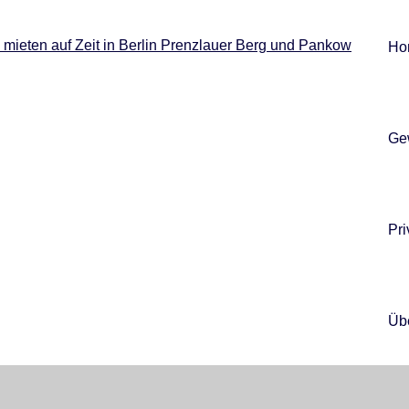
Ho
Ge
Pr
Üb